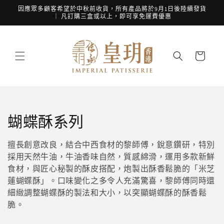
跳至內
因應眾多顧客希望於中秋前收貨，所有產品將於9月1日後陸續發貨
容
｜ 凡訂購三盒或以上，即可享免運費優惠
購
物
車
商
蝴蝶酥系列
品
擅長創意改良，結合中西食材的黎師傅，銳意鑽研，特別
系
採用天然牛油，牛油香味自然，質感綿滑，運用多款新鮮
食材，與匠心秘製的酥皮搭配，炮製出酥香鬆脆的「米芝
列
蓮蝴蝶酥」。口味變化之多令人充滿驚喜，黎師傅同時還
細緻調整蝴蝶酥的製法和大小，以突顯蝴蝶酥的酥香鬆
:
脆。